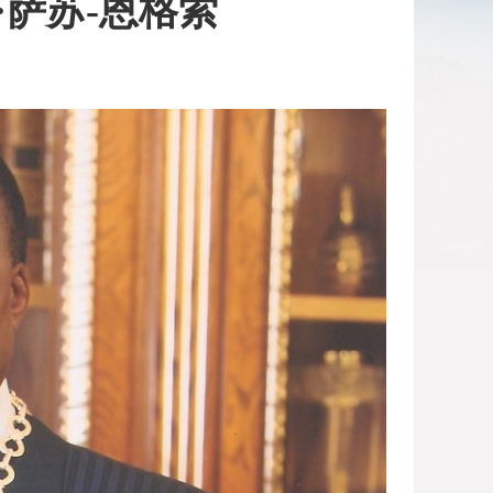
·萨苏-恩格索