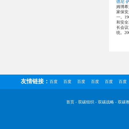
德尼·
姆博希
家保安
一。1
和安全
长会议
统。2
友情链接：
百度
百度
百度
百度
百度
百度
首页
-
双碳组织
-
双碳战略
-
双碳