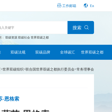
En
工作邮箱
搜索
词：
双碳资源
双碳社会
世界双碳之都
准
双碳法规
双碳品牌
全球碳汇
世界双碳之都
>
>
>
页
世界双碳组织
联合国世界双碳之都执行委员会
常务理事会
苏-恩格索