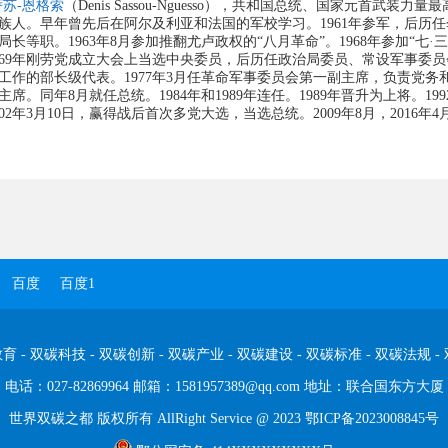
萨苏-恩格索
（Denis Sassou-Nguesso），共和国总统、国家元首武装
族人。早年曾先后在阿尔及利亚和法国的军校学习。1961年参军，后历
局长等职。1963年8月参加推翻尤卢政权的“八月革命”。1968年参加“
969年刚劳党成立大会上当选中央委员，后历任政治局委员、常设军事委员会
工作的部长级代表。1977年3月任革命军事委员会第一副主席，负责党务和
主席。同年8月就任总统。1984年和1989年连任。1989年晋升为上将。19
002年3月10日，赢得战后首次多党大选，当选总统。2009年8月，2016年
百度
百度1
教育
-
双碳科技
-
双碳创新
-
双碳产业
-
双碳建设
-
双碳标准
-
双碳法规
-
电话：027-82869964 邮箱：1581957389@qq.com 地址：联合国东方大厦
世界双碳之都 版权所有 AllRight Service @ 2023
鄂ICP备2023008845号