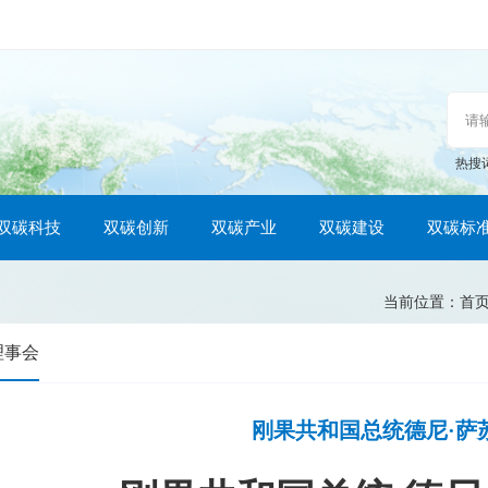
热搜
双碳科技
双碳创新
双碳产业
双碳建设
双碳标
当前位置：
首
理事会
刚果共和国总统德尼·萨