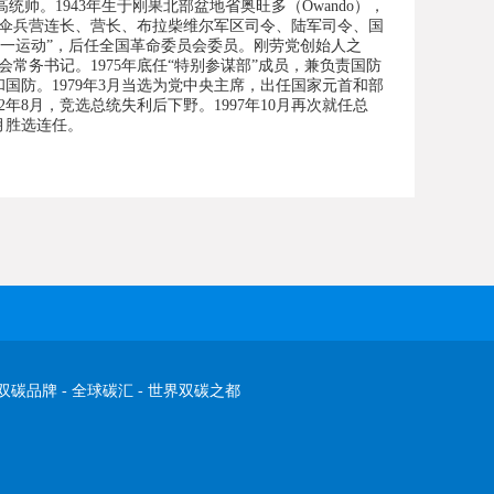
力量最高统帅。1943年生于刚果北部盆地省奥旺多（Owando），
任伞兵营连长、营长、布拉柴维尔军区司令、陆军司令、国
七·三一运动”，后任全国革命委员会委员。刚劳党创始人之
常务书记。1975年底任“特别参谋部”成员，兼负责国防
国防。1979年3月当选为党中央主席，出任国家元首和部
92年8月，竞选总统失利后下野。1997年10月再次就任总
4月胜选连任。
双碳品牌
-
全球碳汇
-
世界双碳之都