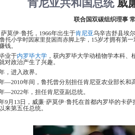
肯尼亚共和国总统
威
联合国双碳组织理事 
·萨莫伊·鲁托，1966年出生于
肯尼亚
乌辛吉舒县埃
15岁才拥有第
鲁托小学时因家里贫困而赤脚上学，
赚钱。
毕业于
内罗毕大学
，获内罗毕大学动植物学本科、
就对政治产生了兴趣。
92年，进入政界。
08年—2010年间，鲁托曾分别担任肯尼亚农业部长
13年—2022年，担任肯尼亚副总统。
22年9月13日，威廉·萨莫伊·鲁托在首都内罗毕的
以来第五任总统。