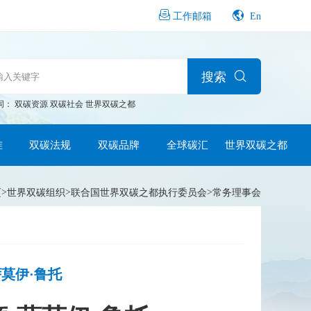
En
工作邮箱
搜索
词：
双碳资源
双碳社会
世界双碳之都
准
双碳法规
双碳品牌
全球碳汇
世界双碳之都
>
>
>
页
世界双碳组织
联合国世界双碳之都执行委员会
常务理事会
萨莫伊·鲁托