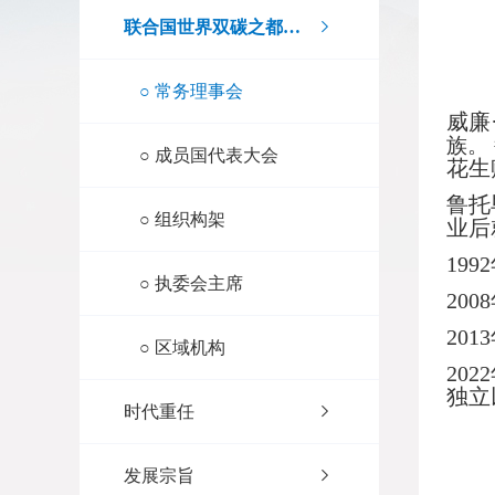
联合国世界双碳之都执行委员会
○
常务理事会
威廉
族。
○
成员国代表大会
花生
鲁托
○
组织构架
业后
19
○
执委会主席
20
20
○
区域机构
20
独立
时代重任
发展宗旨